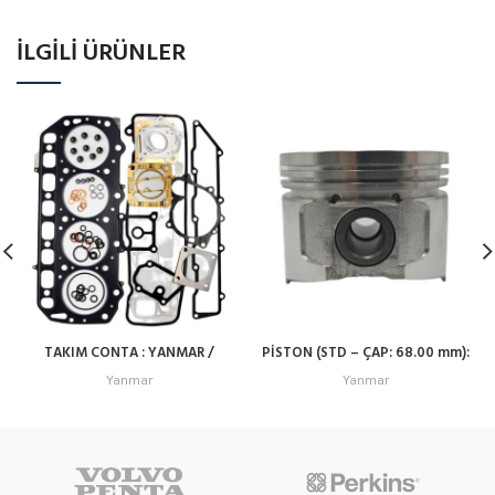
İLGILI ÜRÜNLER
TAKIM CONTA : YANMAR /
PİSTON (STD – ÇAP: 68.00 mm):
4TNE106 / REFERANS NO: 723900-
119265-22601
Yanmar
Yanmar
92600