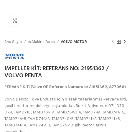
Büyütmek için tıklayın
Ana Sayfa
İş Makina Parça
VOLVO MOTOR
IMPELLER KİT: REFERANS NO: 21951362 /
VOLVO PENTA
PERVANE KİTİ (Volvo OE Referans Numarası: 21951362, 877066)
Volvo Denizcilik ve Endüstri için olarak tasarlanmış Pervane Kiti,
çeşitli motor modelleriyle uyumludur. Bu kit, Volvo’nun D71, D73,
D74, TAMD71B, TAMD73P-A, TAMD73WJ-A, TAMD74A, TAMD74A-A,
TAMD74A-B, TAMD74C-A, TAMD74C-B, TAMD74L-A, TAMD74L-B,
TAMD74P-A, TAMD74P-B, TAMD75P-A gibi motorlarıyla
uyumludur.