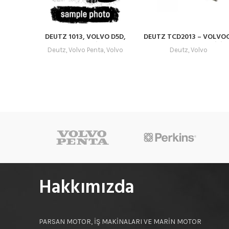
DEUTZ 1013, VOLVO D5D,
DEUTZ TCD2013 – VOLVO
D7D, D7E – PİSTON
D7D – D7E KRANK MİLİ –
Deutz
,
Volvo Penta
,
Volvo
Deutz
,
Volvo
04501008 – 04294255 –
02929960 – 02931508
Hakkımızda
PARSAN MOTOR, İŞ MAKİNALARI VE MARİN MOTOR