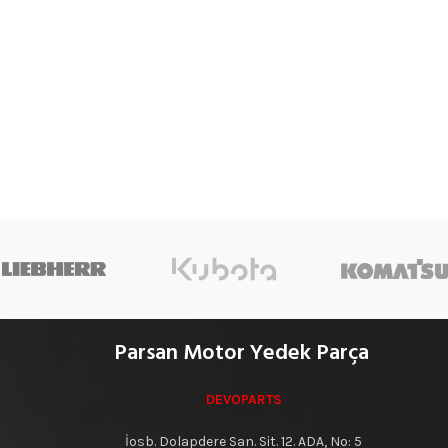
Parsan Motor Yedek Parça
DEVOPARTS
İosb. Dolapdere San. Sit. 12. ADA, No: 5