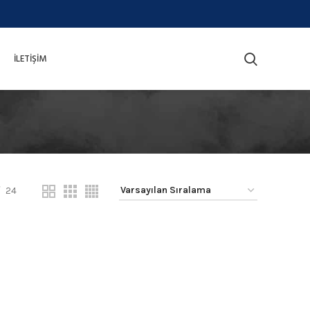
İLETIŞIM
24