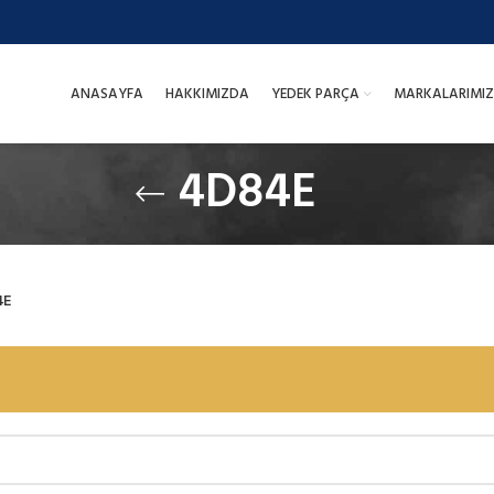
ANASAYFA
HAKKIMIZDA
YEDEK PARÇA
MARKALARIMIZ
4D84E
4E