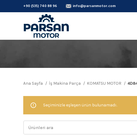
+90 (535) 740 88 96
info@parsanmotor.com
Ana Sayfa
İş Makina Parça
KOMATSU MOTOR
4D8
Seçiminizle eşleşen ürün bulunamadı.