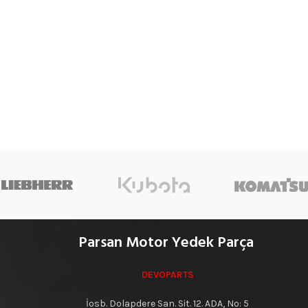
Parsan Motor Yedek Parça
DEVOPARTS
İosb. Dolapdere San. Sit. 12. ADA, No: 5