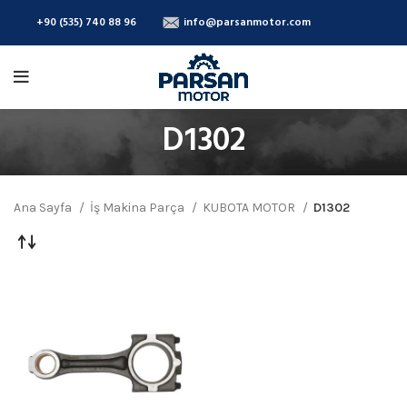
+90 (535) 740 88 96
info@parsanmotor.com
D1302
Ana Sayfa
İş Makina Parça
KUBOTA MOTOR
D1302