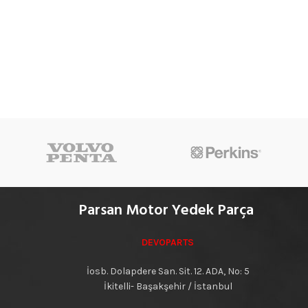
Parsan Motor Yedek Parça
DEVOPARTS
İosb. Dolapdere San. Sit. 12. ADA, No: 5
İkitelli- Başakşehir / İstanbul