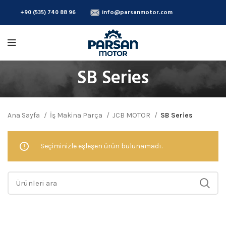
+90 (535) 740 88 96
info@parsanmotor.com
SB Series
Ana Sayfa
İş Makina Parça
JCB MOTOR
SB Series
Seçiminizle eşleşen ürün bulunamadı.