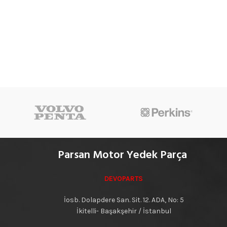
Parsan Motor Yedek Parça
DEVOPARTS
İosb. Dolapdere San. Sit. 12. ADA, No: 5
İkitelli- Başakşehir / İstanbul