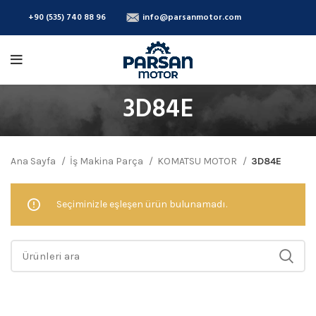
+90 (535) 740 88 96
info@parsanmotor.com
3D84E
Ana Sayfa
İş Makina Parça
KOMATSU MOTOR
3D84E
Seçiminizle eşleşen ürün bulunamadı.