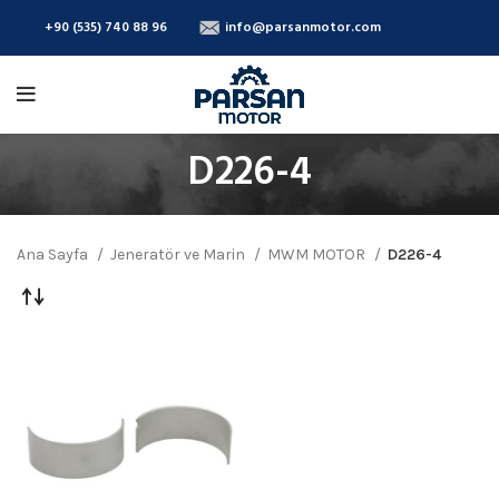
+90 (535) 740 88 96
info@parsanmotor.com
D226-4
Ana Sayfa
Jeneratör ve Marin
MWM MOTOR
D226-4