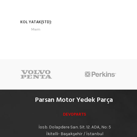
KOL YATAK(STD):
6.228.0.430.011.4 – 1216 0570
Mwm
Parsan Motor Yedek Parça
DEVOPARTS
İosb. Dolapdere San. Sit. 12. ADA, No: 5
İkitelli- Başakşehir / İstanbul