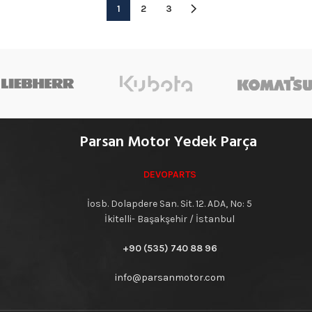
1
2
3
Parsan Motor Yedek Parça
DEVOPARTS
İosb. Dolapdere San. Sit. 12. ADA, No: 5
İkitelli- Başakşehir / İstanbul
+90 (535) 740 88 96
info@parsanmotor.com