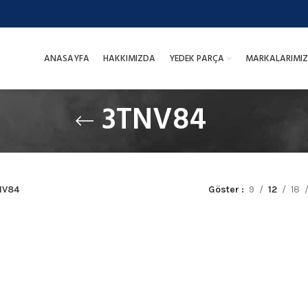
ANASAYFA
HAKKIMIZDA
YEDEK PARÇA
MARKALARIMIZ
3TNV84
NV84
Göster
9
12
18