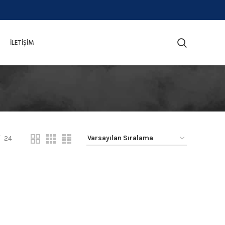
İLETIŞIM
24