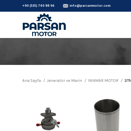
+90 (535) 740 88 96
info@parsanmotor.com
Ana Sayfa
Jeneratör ve Marin
YANMAR MOTOR
3T