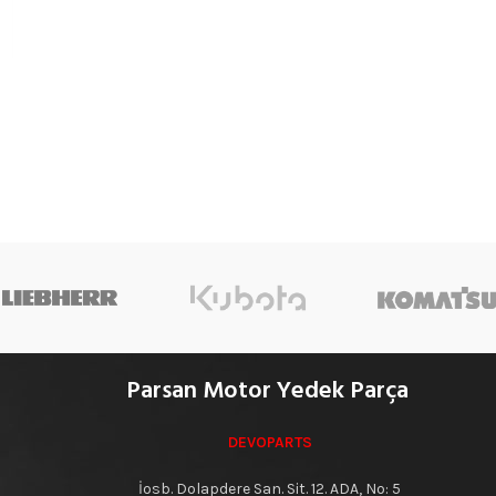
Parsan Motor Yedek Parça
DEVOPARTS
İosb. Dolapdere San. Sit. 12. ADA, No: 5