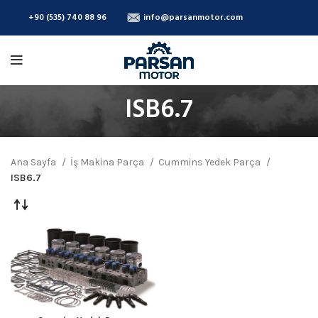
+90 (535) 740 88 96
info@parsanmotor.com
ISB6.7
Ana Sayfa
İş Makina Parça
Cummins Yedek Parça
ISB6.7