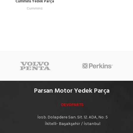
Cummins Yedek Parça
Cummins
Parsan Motor Yedek Parça
DEVOPARTS
İosb. Dolapdere San. Sit. 12. ADA, No: 5
İkitelli- Başakşehir / İstanbul