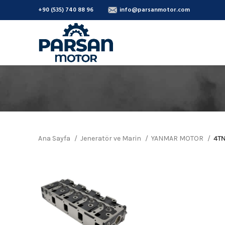
+90 (535) 740 88 96
info@parsanmotor.com
Ana Sayfa
Jeneratör ve Marin
YANMAR MOTOR
4T