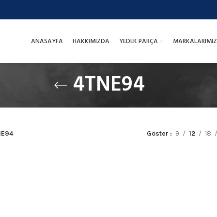
ANASAYFA
HAKKIMIZDA
YEDEK PARÇA
MARKALARIMIZ
4TNE94
NE94
Göster
9
12
18