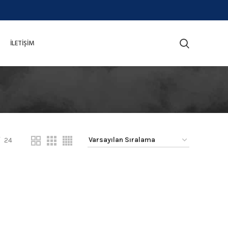
İLETIŞIM
24