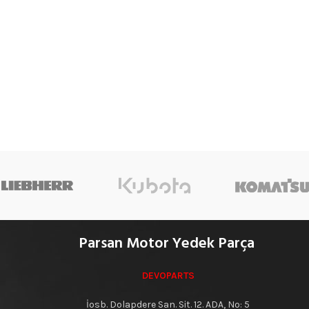
Parsan Motor Yedek Parça
DEVOPARTS
İosb. Dolapdere San. Sit. 12. ADA, No: 5