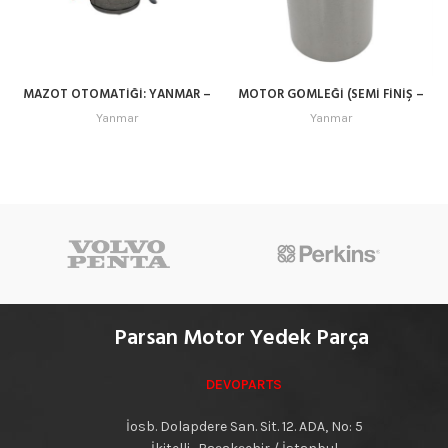
MAZOT OTOMATİĞİ: YANMAR –
MOTOR GÖMLEĞİ (SEMİ FİNİŞ –
REFERANS NO: 119225-52102
ÇAP: 84.00 mm)
Yanmar
Yanmar
Parsan Motor Yedek Parça
DEVOPARTS
İosb. Dolapdere San. Sit. 12. ADA, No: 5