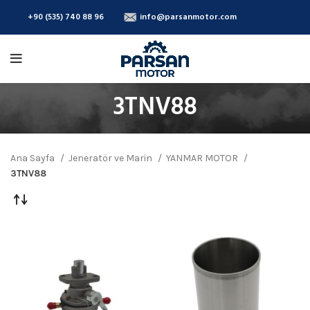
+90 (535) 740 88 96
info@parsanmotor.com
3TNV88
Ana Sayfa
Jeneratör ve Marin
YANMAR MOTOR
3TNV88