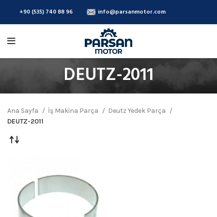
+90 (535) 740 88 96
info@parsanmotor.com
DEUTZ-2011
Ana Sayfa
İş Makina Parça
Deutz Yedek Parça
DEUTZ-2011