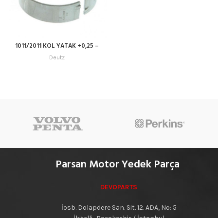
1011/2011 KOL YATAK +0,25 –
04103655
Deutz
Parsan Motor Yedek Parça
DEVOPARTS
İosb. Dolapdere San. Sit. 12. ADA, No: 5