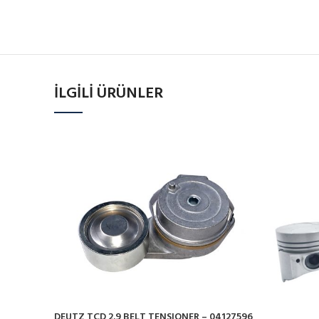
İLGILI ÜRÜNLER
DEUTZ TCD 2.9 BELT TENSIONER – 04127596,