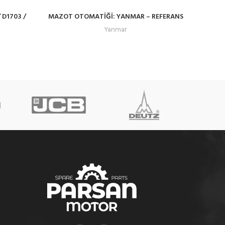
 D1703 /
MAZOT OTOMATİĞİ: YANMAR – REFERANS
KRANK
13
NO: 119225-52102
Yanmar