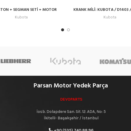
İSTON + SEGMAN SETİ + MOTOR
KRANK MİLİ: KUBOTA / D1403 /
 : KUBOTA / Z482 / D722 – 16851-
REFERANS NO: 16414-230
Kubota
Kubota
21110-K
Parsan Motor Yedek Parça
DEVOPARTS
İosb. Dolapdere San. Sit. 12. ADA, No: 5
İkitelli- Başakşehir / İstanbul
+90 (535) 740 88 96