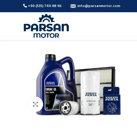
+90 (535) 740 88 96
info@parsanmotor.com
Büyütmek için tıklayın