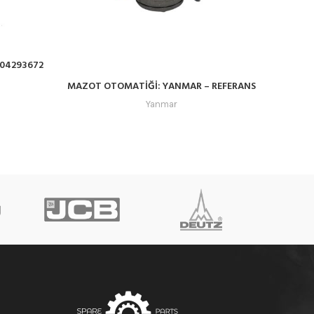
 04293672
MAZOT OTOMATİĞİ: YANMAR – REFERANS
TAKI
NO: 119225-52102
Yanmar