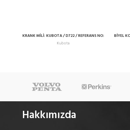
KRANK MİLİ: KUBOTA / D722 / REFERANS NO:
BİYEL K
16863-23013
Kubota
Hakkımızda