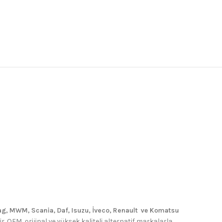
g, MWM, Scania, Daf, Isuzu, İveco, Renault ve Komatsu
. OEM, orijinal ve yüksek kaliteli alternatif markalarla