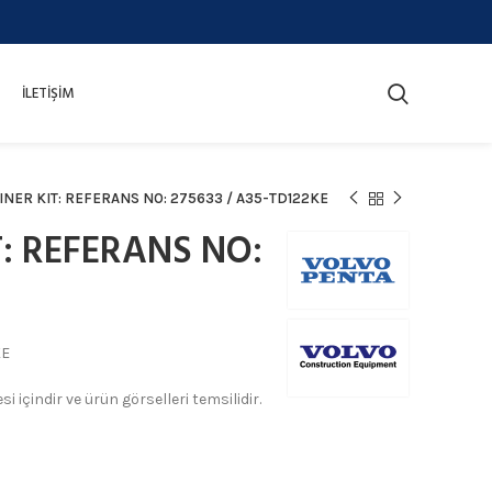
İLETIŞIM
INER KIT: REFERANS NO: 275633 / A35-TD122KE
: REFERANS NO:
KE
 içindir ve ürün görselleri temsilidir.