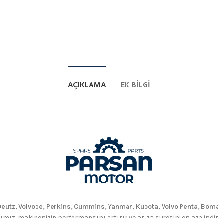
AÇIKLAMA
EK BILGI
eutz, Volvoce, Perkins, Cummins, Yanmar, Kubota, Volvo Penta, Boma
ımız, makinenizin performansını artırır ve arıza süresini en aza indirir